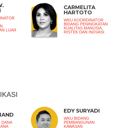
W.
CARMELITA
I
HARTOTO
INATOR
WKU KOORDINATOR
BIDANG PENINGKATAN
N,
KUALITAS MANUSIA,
DAN LUAR
RISTEK DAN INOVASI
IKASI
EDY SURYADI
MAND
WKU BIDANG
 DANA
PEMBANGUNAN
RANA
KAWASAN