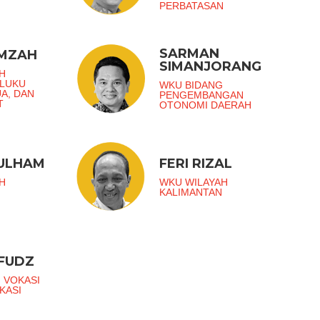
PERBATASAN
SARMAN
AMZAH
SIMANJORANG
H
ALUKU
WKU BIDANG
UA, DAN
PENGEMBANGAN
T
OTONOMI DAERAH
ZULHAM
FERI RIZAL
H
WKU WILAYAH
KALIMANTAN
FUDZ
 VOKASI
KASI